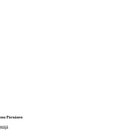
emu Pärnänen
ttäjä