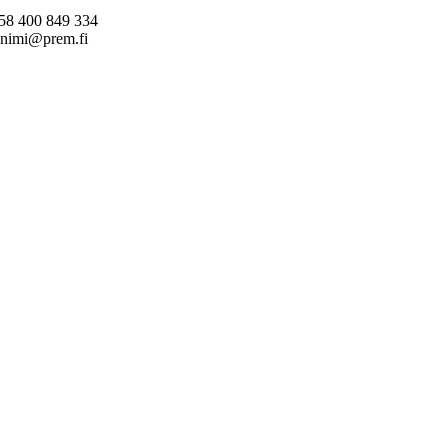
58 400 849 334
unimi@prem.fi