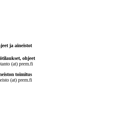
jeet ja aineistot
ötilaukset, ohjeet
tanto (at) prem.fi
neiston toimitus
eisto (at) prem.fi