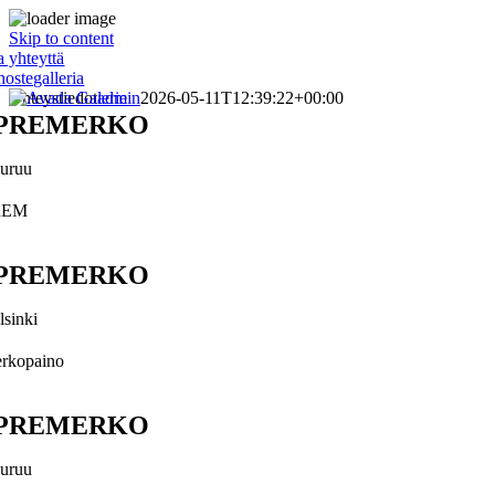
Skip to content
a yhteyttä
hostegalleria
Yhteystiedot
admin
2026-05-11T12:39:22+00:00
PREMERKO
uruu
REM
PREMERKO
lsinki
rkopaino
PREMERKO
uruu