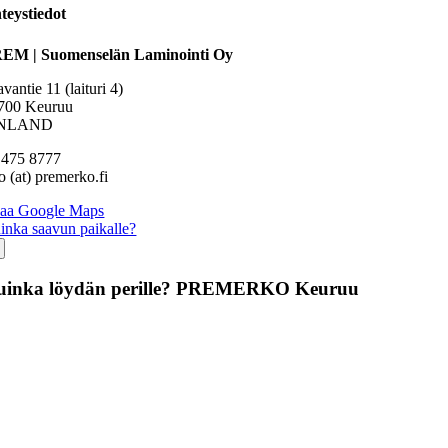
teystiedot
EM | Suomenselän Laminointi Oy
vantie 11 (laituri 4)
700 Keuruu
INLAND
 475 8777
o (at) premerko.fi
aa Google Maps
inka saavun paikalle?
uinka löydän perille? PREMERKO Keuruu