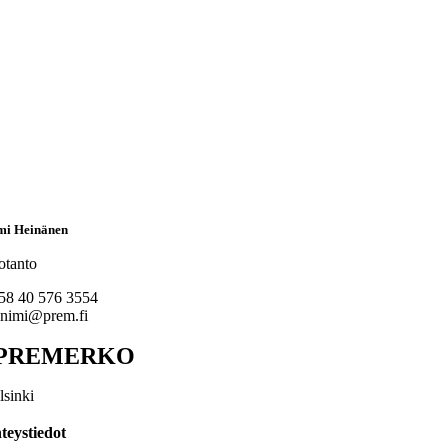
mi Heinänen
otanto
58 40 576 3554
unimi@prem.fi
PREMERKO
lsinki
teystiedot